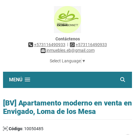
Contáctenos
|
+573116490933
+573116490933
inmuebles.eb@gmail.com
Select Language
▼
MENÚ
[BV] Apartamento moderno en venta en
Envigado, Loma de los Mesa
Código
: 10050485