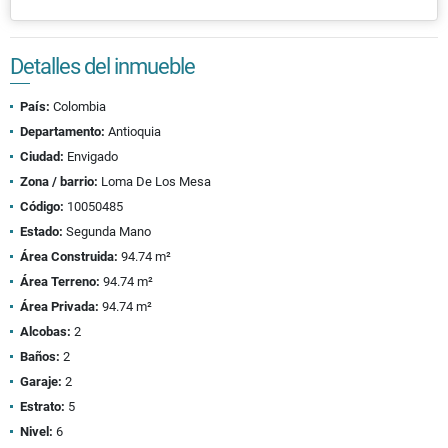
Detalles del inmueble
País:
Colombia
Departamento:
Antioquia
Ciudad:
Envigado
Zona / barrio:
Loma De Los Mesa
Código:
10050485
Estado:
Segunda Mano
Área Construida:
94.74 m²
Área Terreno:
94.74 m²
Área Privada:
94.74 m²
Alcobas:
2
Baños:
2
Garaje:
2
Estrato:
5
Nivel:
6