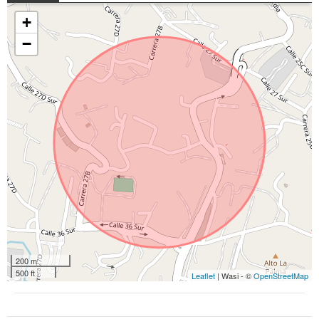
+
−
200 m
500 ft
Leaflet
| Wasi - ©
OpenStreetMap