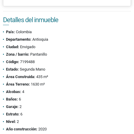
Detalles del inmueble
País:
Colombia
Departamento:
Antioquia
Ciudad:
Envigado
Zona / barrio:
Pantanillo
Código:
7199488
Estado:
Segunda Mano
Área Construida:
435 m²
Área Terreno:
1630 m²
Alcobas:
4
Baños:
6
Garaje:
2
Estrato:
6
Nivel:
2
Año construcción:
2020