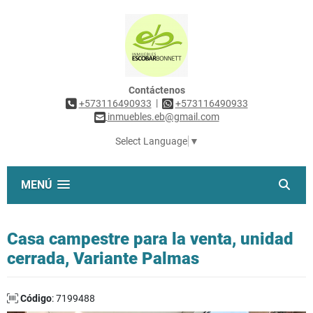
Contáctenos
|
+573116490933
+573116490933
inmuebles.eb@gmail.com
Select Language
▼
MENÚ
Casa campestre para la venta, unidad
cerrada, Variante Palmas
Código
: 7199488