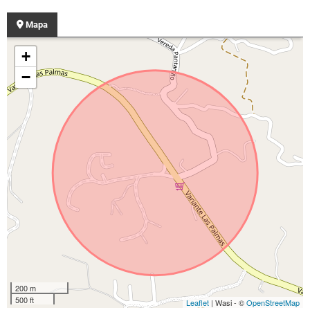
Mapa
+
−
200 m
500 ft
Leaflet
| Wasi - ©
OpenStreetMap