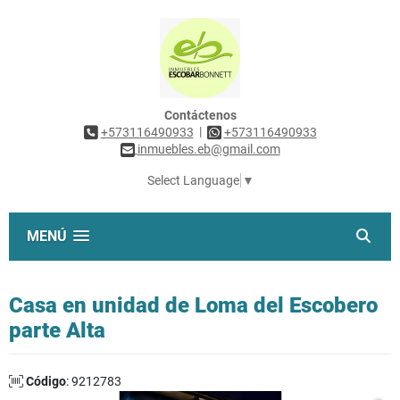
Contáctenos
|
+573116490933
+573116490933
inmuebles.eb@gmail.com
Select Language
▼
MENÚ
Casa en unidad de Loma del Escobero
parte Alta
Código
: 9212783