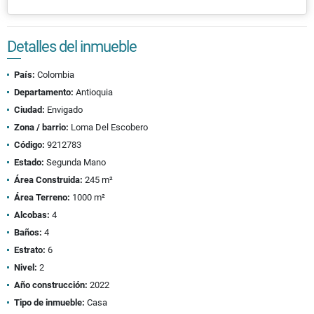
Detalles del inmueble
País:
Colombia
Departamento:
Antioquia
Ciudad:
Envigado
Zona / barrio:
Loma Del Escobero
Código:
9212783
Estado:
Segunda Mano
Área Construida:
245 m²
Área Terreno:
1000 m²
Alcobas:
4
Baños:
4
Estrato:
6
Nivel:
2
Año construcción:
2022
Tipo de inmueble:
Casa