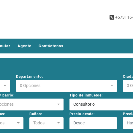
+573116
mutar
Agente
Contáctenos
Departamento:
Ciud
0 Opciones
0 
 barrio:
Tipo de inmueble:
pciones
Consultorio
as:
Baños:
Precio desde:
Preci
os
Todos