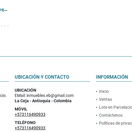
Consultorio para la venta en Rionegro, Antioquia
UBICACIÓN Y CONTACTO
INFORMACIÓN
UBICACIÓN
Inicio
cio.
EMail: inmuebles.eb@gmail.com
Ventas
La Ceja - Antioquia - Colombia
Lote en Parcelaci
MÓVIL
+573116490933
Contáctenos
TELÉFONO
Políticas de priva
+573116490933