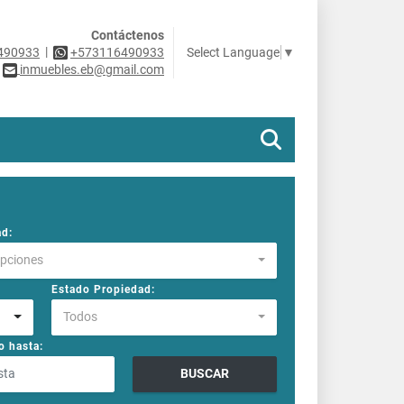
Contáctenos
|
Select Language
▼
490933
+573116490933
inmuebles.eb@gmail.com
ad:
Opciones
Estado Propiedad:
Todos
o hasta:
BUSCAR