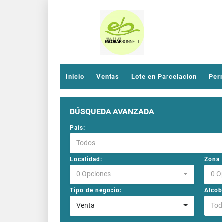
Inicio
Ventas
Lote en Parcelacion
Per
BÚSQUEDA AVANZADA
País:
Todos
Localidad:
Zona /
0 Opciones
0 O
Tipo de negocio:
Alcob
Venta
Tod