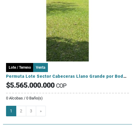
Lote / Terreno
Venta
Permuta Lote Sector Cabeceras Llano Grande por Bodega
$5.565.000.000
COP
0 Alcobas / 0 Baño(s)
Siguiente
1
2
3
»