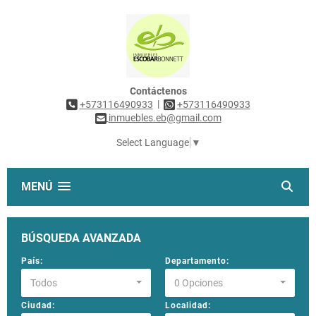
Contáctenos
|
+573116490933
+573116490933
inmuebles.eb@gmail.com
Select Language
▼
MENÚ
BÚSQUEDA AVANZADA
País:
Departamento:
Todos
0 Opciones
Ciudad:
Localidad: