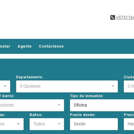
+573116
mutar
Agente
Contáctenos
Departamento:
Ciud
0 Opciones
0 
 barrio:
Tipo de inmueble:
pciones
Oficina
as:
Baños:
Precio desde:
Preci
os
Todos