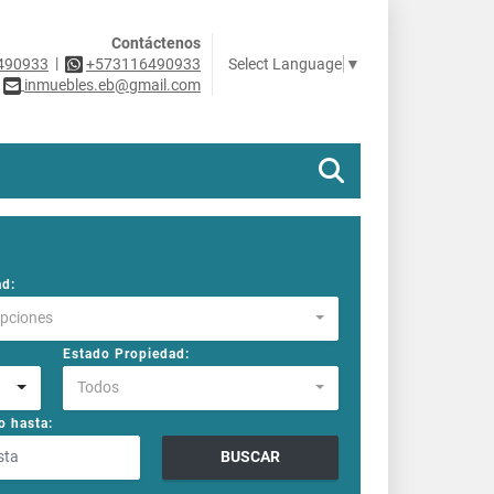
Contáctenos
|
Select Language
▼
490933
+573116490933
inmuebles.eb@gmail.com
ad:
Opciones
Estado Propiedad:
Todos
o hasta:
BUSCAR