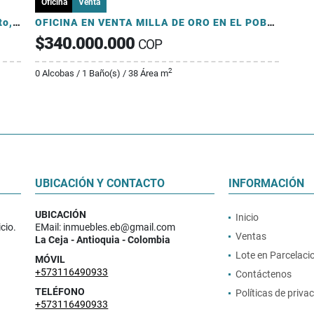
Oficina
Venta
Oficina 37.75 mts en El Poblado, Patio Bonito, ed. Méridian
OFICINA EN VENTA MILLA DE ORO EN EL POBLADO
$340.000.000
COP
2
0 Alcobas / 1 Baño(s) / 38 Área m
UBICACIÓN Y CONTACTO
INFORMACIÓN
UBICACIÓN
Inicio
cio.
EMail: inmuebles.eb@gmail.com
Ventas
La Ceja - Antioquia - Colombia
Lote en Parcelaci
MÓVIL
+573116490933
Contáctenos
TELÉFONO
Políticas de priva
+573116490933