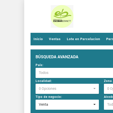
Inicio
Ventas
Lote en Parcelacion
Per
BÚSQUEDA AVANZADA
País:
Todos
Localidad:
Zona /
0 Opciones
0 O
Tipo de negocio:
Alcob
Venta
Tod