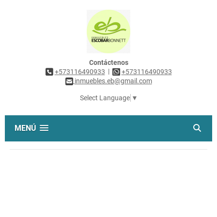
Contáctenos
|
+573116490933
+573116490933
inmuebles.eb@gmail.com
Select Language
▼
MENÚ